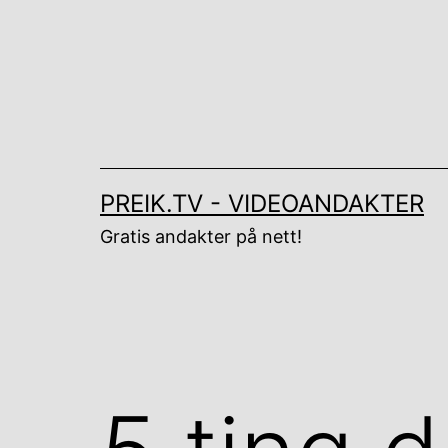
Gå
til
innhold
PREIK.TV - VIDEOANDAKTER
Gratis andakter på nett!