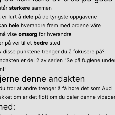
står
sterkere
sammen
 er lurt å
dele
på de tyngste oppgavene
 kan
heie
hverandre frem med ordene våre
må vise
omsorg
for hverandre
er på vei til et
bedre
sted
v disse punktene trenger du å fokusere på?
dakten er del 2 av serien “Se på fuglene unde
n!”
gjerne denne andakten
u tror at andre trenger å få høre det som Aud
akket om er det flott om du deler denne videoe
ned: