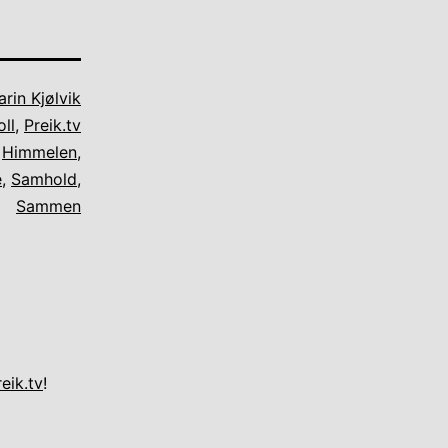
rin Kjølvik
ll
,
Preik.tv
,
Himmelen
,
e
,
Samhold
,
Sammen
eik.tv
!