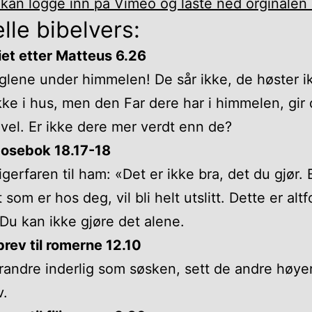
kan logge inn på Vimeo og laste ned orginalen 
lle bibelvers:
et etter Matteus 6.26
glene under himmelen! De sår ikke, de høster i
kke i hus, men den Far dere har i himmelen, gir
evel. Er ikke dere mer verdt enn de?
osebok 18.17-18
igerfaren til ham: «Det er ikke bra, det du gjør.
 som er hos deg, vil bli helt utslitt. Dette er altf
 Du kan ikke gjøre det alene.
brev til romerne 12.10
randre inderlig som søsken, sett de andre høye
v.