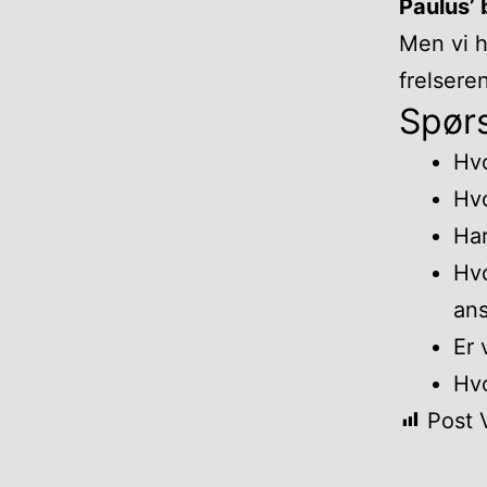
Paulus’ 
Men vi h
frelsere
Spørs
Hvo
Hvo
Har
Hvo
an
Er 
Hvo
Post 