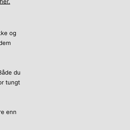
her.
kke og
 dem
 Både du
or tungt
re enn