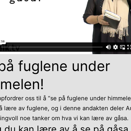
på fuglene under
melen!
pfordrer oss til å “se på fuglene under himmele
å lære av fuglene, og i denne andakten deler A
Ringvoll noe tanker om hva vi kan lære av gåsa.
g du kan lære av å se på gåsa