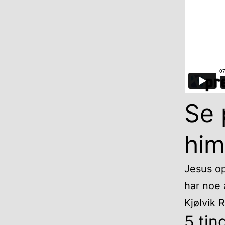
Se 
him
Jesus op
har noe 
Kjølvik 
5 tin