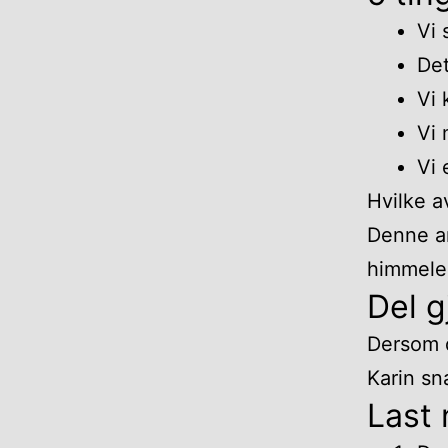
Vi 
Det
Vi
Vi 
Vi 
Hvilke a
Denne an
himmele
Del 
Dersom d
Karin sn
Last 