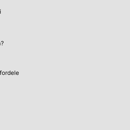
i
n?
 fordele