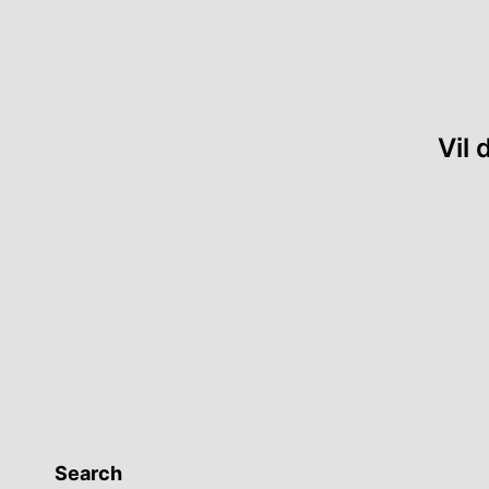
sjon
Vil
Search