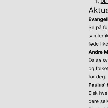
Du 
Aktue
Evangeli
Se på fu
samler i
føde lik
Andre M
Da sa sv
og folket
for deg.
Paulus’ 
Elsk hve
dere sel