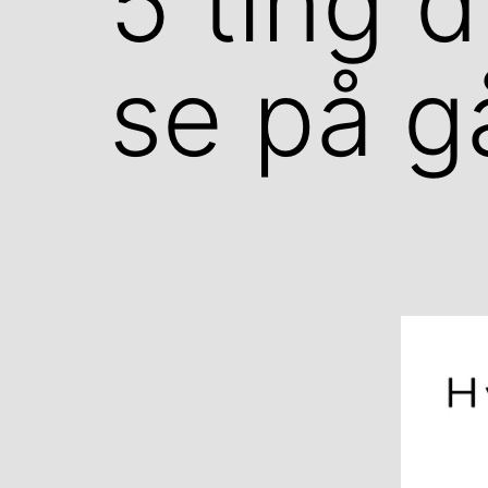
5 ting 
se på g