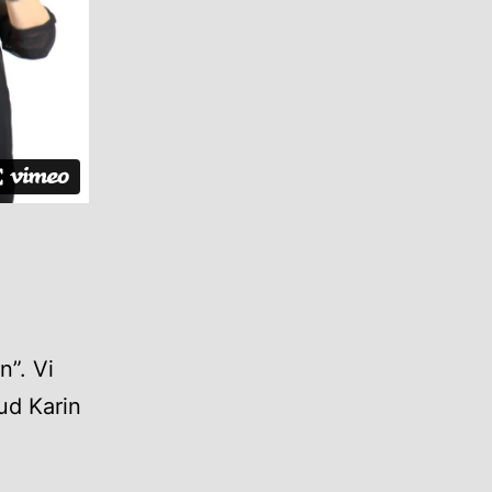
n”. Vi
ud Karin