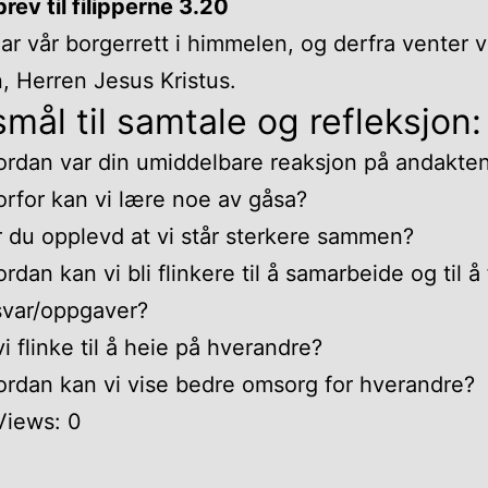
brev til filipperne 3.20
ar vår borgerrett i himmelen, og derfra venter v
n, Herren Jesus Kristus.
mål til samtale og refleksjon:
rdan var din umiddelbare reaksjon på andakte
rfor kan vi lære noe av gåsa?
 du opplevd at vi står sterkere sammen?
rdan kan vi bli flinkere til å samarbeide og til å
svar/oppgaver?
vi flinke til å heie på hverandre?
rdan kan vi vise bedre omsorg for hverandre?
Views:
0