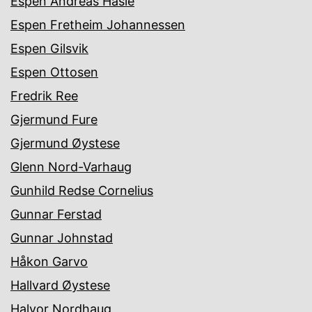
Espen Andreas Hasle
Espen Fretheim Johannessen
Espen Gilsvik
Espen Ottosen
Fredrik Ree
Gjermund Fure
Gjermund Øystese
Glenn Nord-Varhaug
Gunhild Redse Cornelius
Gunnar Ferstad
Gunnar Johnstad
Håkon Garvo
Hallvard Øystese
Halvor Nordhaug