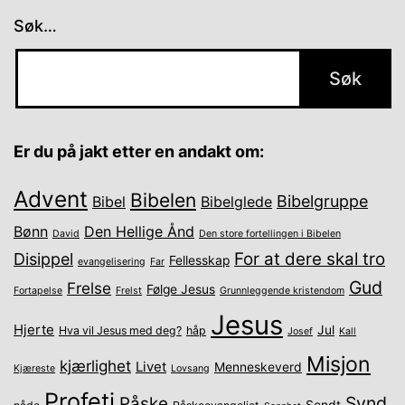
Søk…
Er du på jakt etter en andakt om:
Advent
Bibelen
Bibelgruppe
Bibel
Bibelglede
Bønn
Den Hellige Ånd
David
Den store fortellingen i Bibelen
For at dere skal tro
Disippel
Fellesskap
evangelisering
Far
Gud
Frelse
Følge Jesus
Fortapelse
Frelst
Grunnleggende kristendom
Jesus
Hjerte
Jul
Hva vil Jesus med deg?
håp
Josef
Kall
Misjon
kjærlighet
Livet
Menneskeverd
Kjæreste
Lovsang
Profeti
Synd
Påske