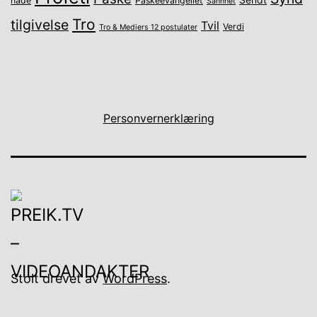
Sendt
nåde
Påskeevangeliet
Sannhet
Tro
tilgivelse
Tvil
Verdi
Tro & Mediers 12 postulater
Personvernerklæring
Stolt drevet av
WordPress
.