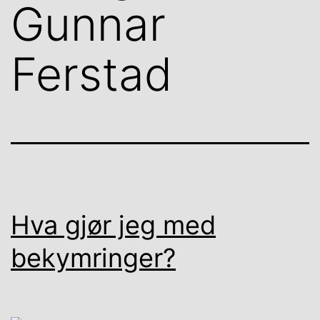
Gunnar
Ferstad
Hva gjør jeg med
bekymringer?