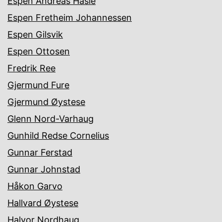
Espen Andreas Hasle
Espen Fretheim Johannessen
Espen Gilsvik
Espen Ottosen
Fredrik Ree
Gjermund Fure
Gjermund Øystese
Glenn Nord-Varhaug
Gunhild Redse Cornelius
Gunnar Ferstad
Gunnar Johnstad
Håkon Garvo
Hallvard Øystese
Halvor Nordhaug