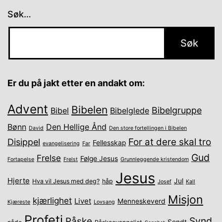
Søk…
Er du på jakt etter en andakt om:
Advent
Bibelen
Bibelgruppe
Bibel
Bibelglede
Bønn
Den Hellige Ånd
David
Den store fortellingen i Bibelen
For at dere skal tro
Disippel
Fellesskap
evangelisering
Far
Gud
Frelse
Følge Jesus
Fortapelse
Frelst
Grunnleggende kristendom
Jesus
Hjerte
Jul
Hva vil Jesus med deg?
håp
Josef
Kall
Misjon
kjærlighet
Livet
Menneskeverd
Kjæreste
Lovsang
Profeti
Synd
Påske