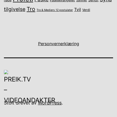
Sendt
nåde
Påskeevangeliet
Sannhet
Tro
tilgivelse
Tvil
Verdi
Tro & Mediers 12 postulater
Personvernerklæring
Stolt drevet av
WordPress
.