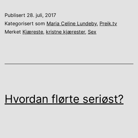
Publisert
28. juli, 2017
Kategorisert som
Maria Celine Lundeby
,
Preik.tv
Merket
Kjæreste
,
kristne kjærester
,
Sex
Hvordan flørte seriøst?