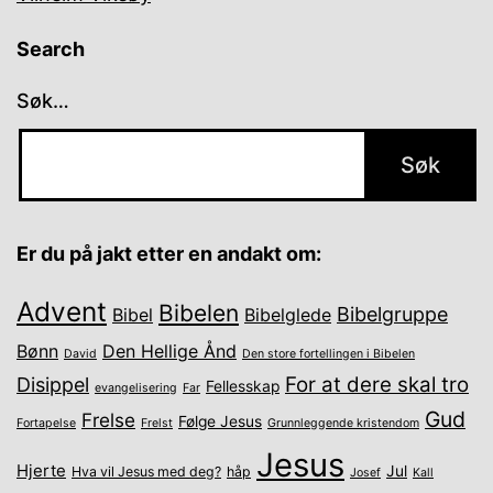
Search
Søk…
Er du på jakt etter en andakt om:
Advent
Bibelen
Bibelgruppe
Bibel
Bibelglede
Bønn
Den Hellige Ånd
David
Den store fortellingen i Bibelen
For at dere skal tro
Disippel
Fellesskap
evangelisering
Far
Gud
Frelse
Følge Jesus
Fortapelse
Frelst
Grunnleggende kristendom
Jesus
Hjerte
Jul
Hva vil Jesus med deg?
håp
Josef
Kall