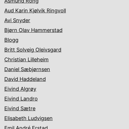
Åsmund Rong
Aud Karin Kjølvik Ringvoll
Avi Snyder
Bjørn Olav Hammerstad
Blogg
Britt Solveig Oleivsgard
Christian Lilleheim
Daniel Sæbjørnsen
David Haddeland
Eivind Algrøy
Eivind Landro
Eivind Sætre
Elisabeth Ludvigsen
Emil André Erstad