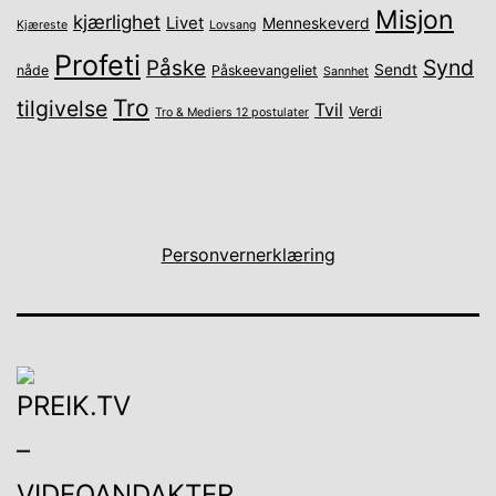
Misjon
kjærlighet
Livet
Menneskeverd
Kjæreste
Lovsang
Profeti
Synd
Påske
Sendt
nåde
Påskeevangeliet
Sannhet
Tro
tilgivelse
Tvil
Verdi
Tro & Mediers 12 postulater
Personvernerklæring