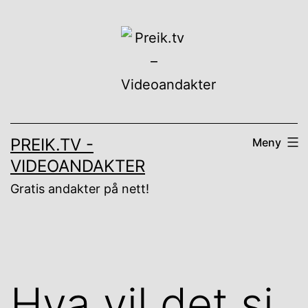
Gå
til
innhold
PREIK.TV -
Meny
VIDEOANDAKTER
Gratis andakter på nett!
Hva vil det si