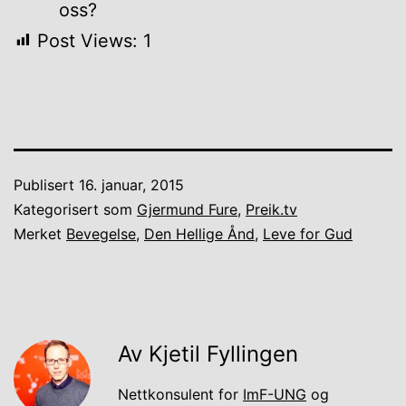
oss?
Post Views:
1
Publisert
16. januar, 2015
Kategorisert som
Gjermund Fure
,
Preik.tv
Merket
Bevegelse
,
Den Hellige Ånd
,
Leve for Gud
Av Kjetil Fyllingen
Nettkonsulent for
ImF-UNG
og