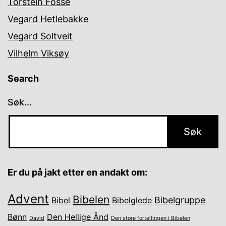
Torstein Fosse
Vegard Hetlebakke
Vegard Soltveit
Vilhelm Viksøy
Search
Søk…
Er du på jakt etter en andakt om:
Advent
Bibelen
Bibelgruppe
Bibel
Bibelglede
Bønn
Den Hellige Ånd
David
Den store fortellingen i Bibelen