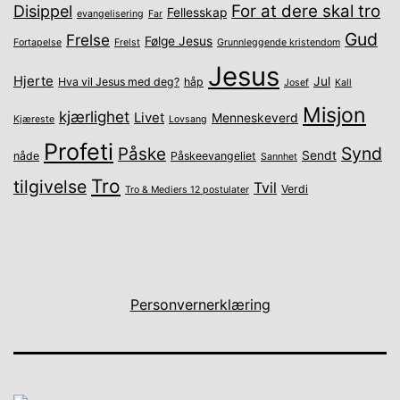
For at dere skal tro
Disippel
Fellesskap
evangelisering
Far
Gud
Frelse
Følge Jesus
Fortapelse
Frelst
Grunnleggende kristendom
Jesus
Hjerte
Jul
Hva vil Jesus med deg?
håp
Josef
Kall
Misjon
kjærlighet
Livet
Menneskeverd
Kjæreste
Lovsang
Profeti
Synd
Påske
Sendt
nåde
Påskeevangeliet
Sannhet
Tro
tilgivelse
Tvil
Verdi
Tro & Mediers 12 postulater
Personvernerklæring