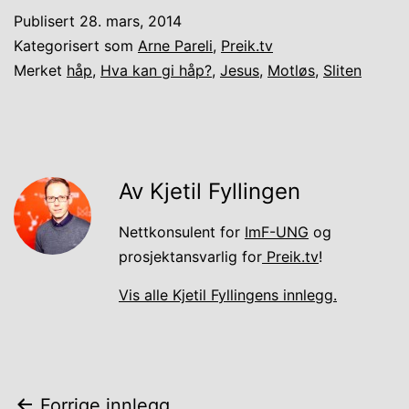
Publisert
28. mars, 2014
Kategorisert som
Arne Pareli
,
Preik.tv
Merket
håp
,
Hva kan gi håp?
,
Jesus
,
Motløs
,
Sliten
Av Kjetil Fyllingen
Nettkonsulent for
ImF-UNG
og
prosjektansvarlig for
Preik.tv
!
Vis alle Kjetil Fyllingens innlegg.
Forrige innlegg