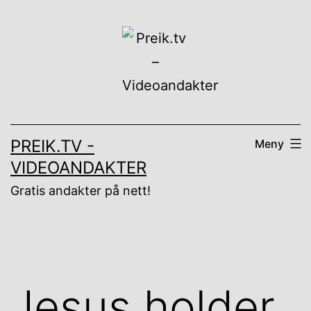
Gå
til
innhold
PREIK.TV -
Meny
VIDEOANDAKTER
Gratis andakter på nett!
Jesus holder