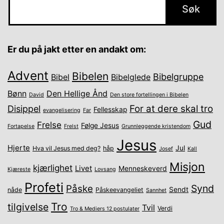
Er du på jakt etter en andakt om:
Advent
Bibelen
Bibelgruppe
Bibel
Bibelglede
Bønn
Den Hellige Ånd
David
Den store fortellingen i Bibelen
For at dere skal tro
Disippel
Fellesskap
evangelisering
Far
Gud
Frelse
Følge Jesus
Fortapelse
Frelst
Grunnleggende kristendom
Jesus
Hjerte
Jul
Hva vil Jesus med deg?
håp
Josef
Kall
Misjon
kjærlighet
Livet
Menneskeverd
Kjæreste
Lovsang
Profeti
Synd
Påske
Sendt
nåde
Påskeevangeliet
Sannhet
Tro
tilgivelse
Tvil
Verdi
Tro & Mediers 12 postulater