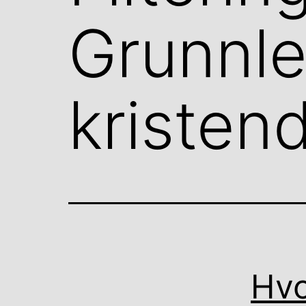
Grunnl
kriste
Hvo