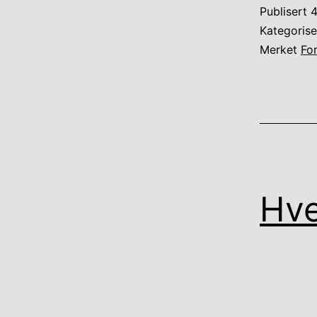
Publisert
4
Kategoris
Merket
Fo
Hve