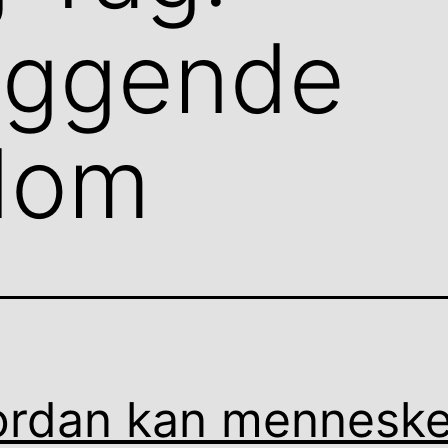
eggende
ndom
rdan kan menneske