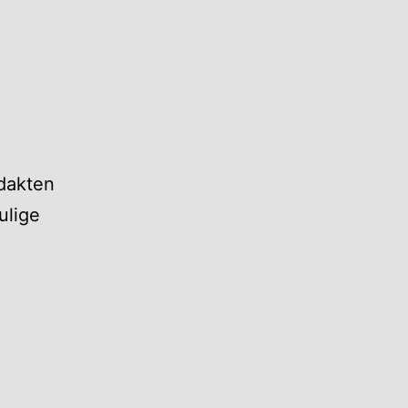
ndakten
ulige