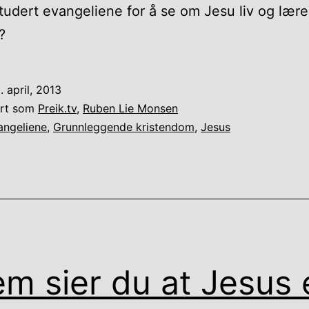
tudert evangeliene for å se om Jesu liv og lære
?
. april, 2013
ert som
Preik.tv
,
Ruben Lie Monsen
angeliene
,
Grunnleggende kristendom
,
Jesus
m sier du at Jesus 