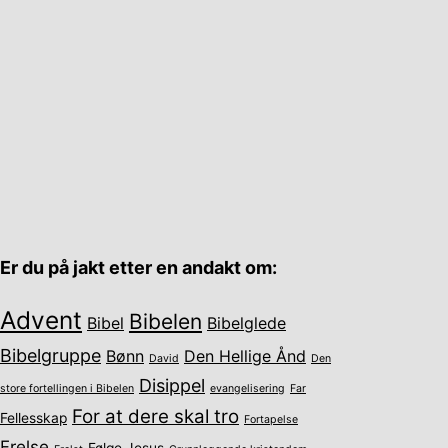
Er du på jakt etter en andakt om:
Advent
Bibelen
Bibel
Bibelglede
Bibelgruppe
Bønn
Den Hellige Ånd
David
Den
Disippel
store fortellingen i Bibelen
evangelisering
Far
For at dere skal tro
Fellesskap
Fortapelse
Frelse
Følge Jesus