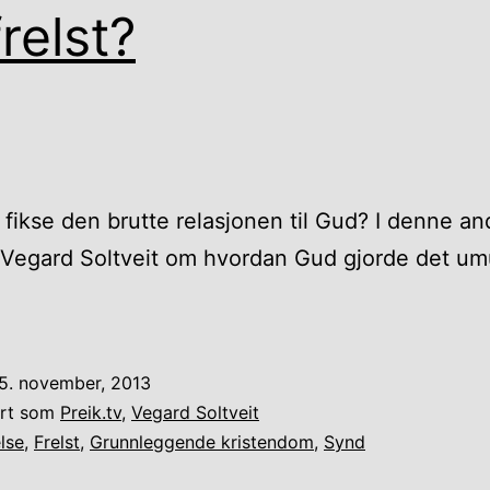
frelst?
fikse den brutte relasjonen til Gud? I denne a
r Vegard Soltveit om hvordan Gud gjorde det um
5. november, 2013
ert som
Preik.tv
,
Vegard Soltveit
lse
,
Frelst
,
Grunnleggende kristendom
,
Synd