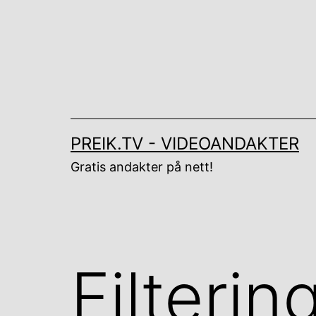
Gå
til
innhold
PREIK.TV - VIDEOANDAKTER
Gratis andakter på nett!
Filterin