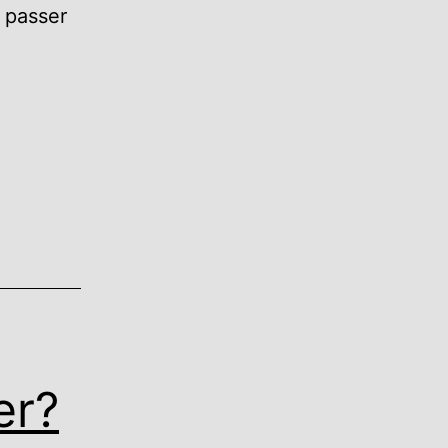
 passer
er?