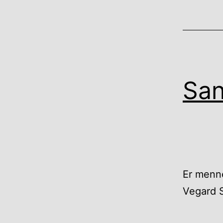
Sa
Er menn
Vegard S