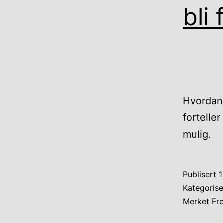
bli 
Hvordan 
fortelle
mulig.
Publisert
1
Kategoris
Merket
Fre