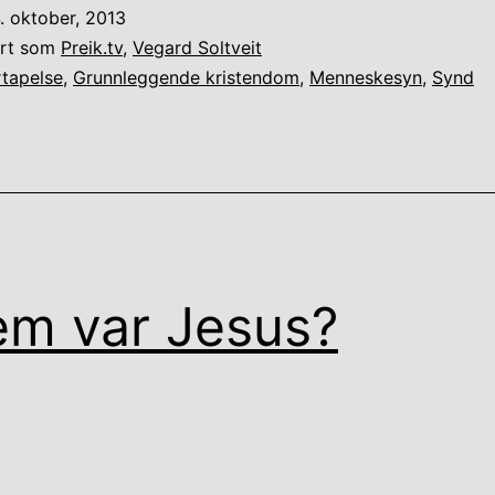
. oktober, 2013
ert som
Preik.tv
,
Vegard Soltveit
rtapelse
,
Grunnleggende kristendom
,
Menneskesyn
,
Synd
m var Jesus?