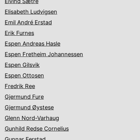
Eivind Sætre
Elisabeth Ludvigsen
Emil André Erstad
Erik Furnes
Espen Andreas Hasle
Espen Fretheim Johannessen
Espen Gilsvik
Espen Ottosen
Fredrik Ree
Gjermund Fure
Gjermund Øystese
Glenn Nord-Varhaug
Gunhild Redse Cornelius
Gunnar Ferstad