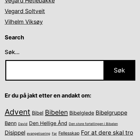
Vegard Hetlebakke
Vegard Soltveit
Vilhelm Viksøy
Search
Søk…
Er du på jakt etter en andakt om:
Advent
Bibelen
Bibelgruppe
Bibel
Bibelglede
Bønn
Den Hellige Ånd
David
Den store fortellingen i Bibelen
For at dere skal tro
Disippel
Fellesskap
evangelisering
Far