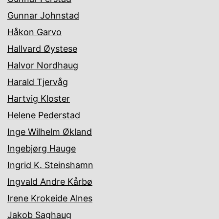
Gunnar Johnstad
Håkon Garvo
Hallvard Øystese
Halvor Nordhaug
Harald Tjervåg
Hartvig Kloster
Helene Pederstad
Inge Wilhelm Økland
Ingebjørg Hauge
Ingrid K. Steinshamn
Ingvald Andre Kårbø
Irene Krokeide Alnes
Jakob Saghaug