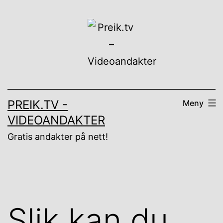
Gå
til
innhold
PREIK.TV -
Meny
VIDEOANDAKTER
Gratis andakter på nett!
Slik kan du