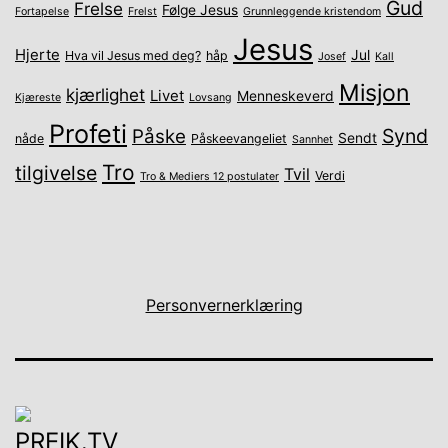
Gud
Frelse
Følge Jesus
Fortapelse
Frelst
Grunnleggende kristendom
Jesus
Hjerte
Jul
Hva vil Jesus med deg?
håp
Josef
Kall
Misjon
kjærlighet
Livet
Menneskeverd
Kjæreste
Lovsang
Profeti
Synd
Påske
Sendt
nåde
Påskeevangeliet
Sannhet
Tro
tilgivelse
Tvil
Verdi
Tro & Mediers 12 postulater
Personvernerklæring