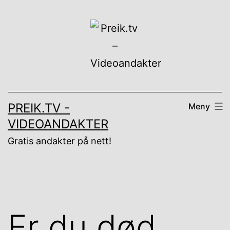
Gå
til
innhold
PREIK.TV -
Meny
VIDEOANDAKTER
Gratis andakter på nett!
Er du død