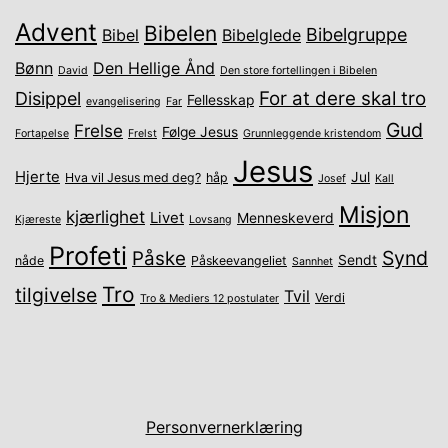
Advent
Bibelen
Bibelgruppe
Bibel
Bibelglede
Bønn
Den Hellige Ånd
David
Den store fortellingen i Bibelen
For at dere skal tro
Disippel
Fellesskap
evangelisering
Far
Gud
Frelse
Følge Jesus
Fortapelse
Frelst
Grunnleggende kristendom
Jesus
Hjerte
Jul
Hva vil Jesus med deg?
håp
Josef
Kall
Misjon
kjærlighet
Livet
Menneskeverd
Kjæreste
Lovsang
Profeti
Synd
Påske
Sendt
nåde
Påskeevangeliet
Sannhet
Tro
tilgivelse
Tvil
Verdi
Tro & Mediers 12 postulater
Personvernerklæring