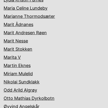
Maria Celine Lundeby
Marianne Thormodsæter
Marit Ådnanes
Marit Andresen Røen
Marit Nesse
Marit Stokken
Marita V
Martin Eknes
Miriam Mulelid
Nikolai Sundklakk
Odd Arild Algrøy
Otto Mathias Dyrkolbotn
Øyvind Angelskår