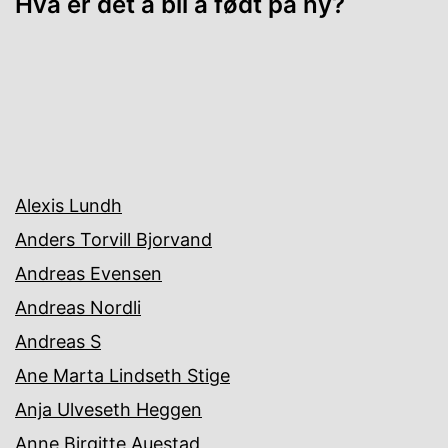
Hva er det å bli å født på ny?
Alexis Lundh
Anders Torvill Bjorvand
Andreas Evensen
Andreas Nordli
Andreas S
Ane Marta Lindseth Stige
Anja Ulveseth Heggen
Anne Birgitte Auestad