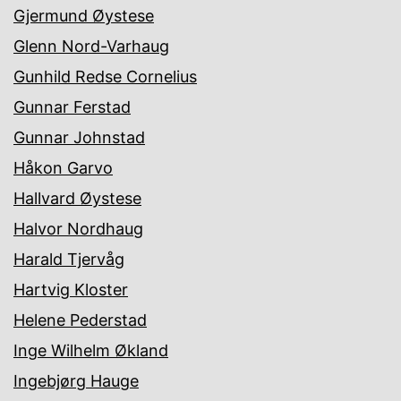
Gjermund Øystese
Glenn Nord-Varhaug
Gunhild Redse Cornelius
Gunnar Ferstad
Gunnar Johnstad
Håkon Garvo
Hallvard Øystese
Halvor Nordhaug
Harald Tjervåg
Hartvig Kloster
Helene Pederstad
Inge Wilhelm Økland
Ingebjørg Hauge