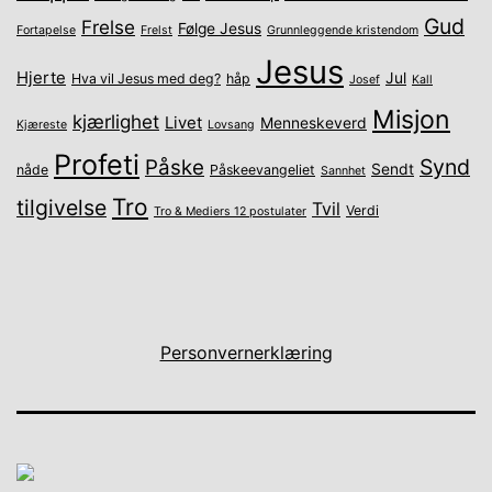
Gud
Frelse
Følge Jesus
Fortapelse
Frelst
Grunnleggende kristendom
Jesus
Hjerte
Jul
Hva vil Jesus med deg?
håp
Josef
Kall
Misjon
kjærlighet
Livet
Menneskeverd
Kjæreste
Lovsang
Profeti
Synd
Påske
Sendt
nåde
Påskeevangeliet
Sannhet
Tro
tilgivelse
Tvil
Verdi
Tro & Mediers 12 postulater
Personvernerklæring