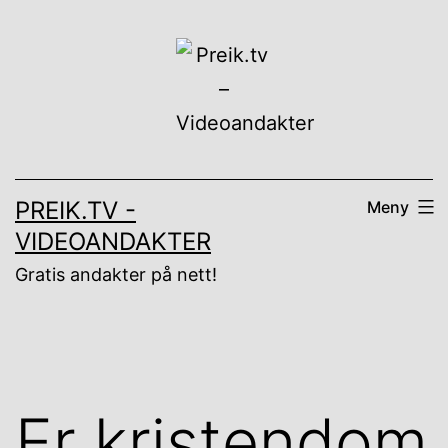
Gå
til
innhold
PREIK.TV -
Meny
VIDEOANDAKTER
Gratis andakter på nett!
Er kristendom