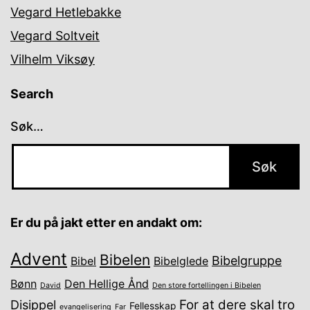
Vegard Hetlebakke
Vegard Soltveit
Vilhelm Viksøy
Search
Søk…
Er du på jakt etter en andakt om:
Advent
Bibelen
Bibelgruppe
Bibel
Bibelglede
Bønn
Den Hellige Ånd
David
Den store fortellingen i Bibelen
For at dere skal tro
Disippel
Fellesskap
evangelisering
Far