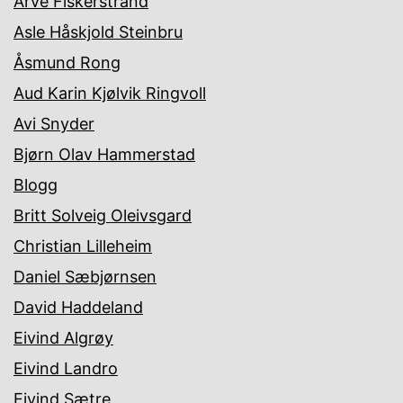
Arve Fiskerstrand
Asle Håskjold Steinbru
Åsmund Rong
Aud Karin Kjølvik Ringvoll
Avi Snyder
Bjørn Olav Hammerstad
Blogg
Britt Solveig Oleivsgard
Christian Lilleheim
Daniel Sæbjørnsen
David Haddeland
Eivind Algrøy
Eivind Landro
Eivind Sætre