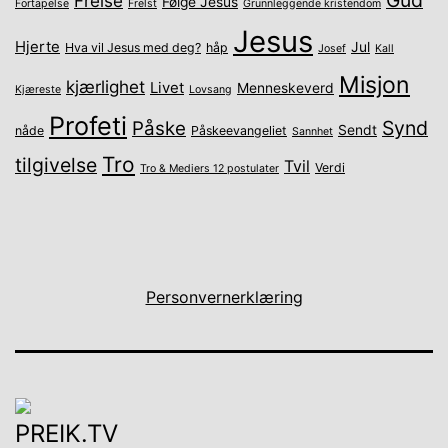
Gud
Frelse
Følge Jesus
Fortapelse
Frelst
Grunnleggende kristendom
Jesus
Hjerte
Jul
Hva vil Jesus med deg?
håp
Josef
Kall
Misjon
kjærlighet
Livet
Menneskeverd
Kjæreste
Lovsang
Profeti
Synd
Påske
Sendt
nåde
Påskeevangeliet
Sannhet
Tro
tilgivelse
Tvil
Verdi
Tro & Mediers 12 postulater
Personvernerklæring