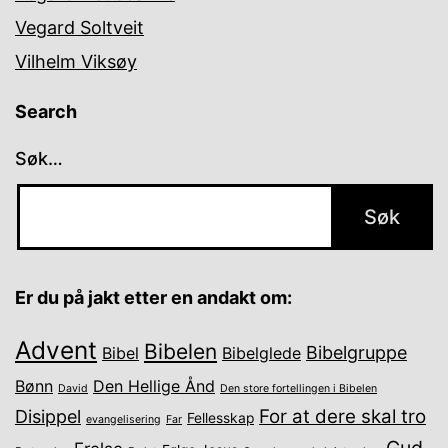
Vegard Soltveit
Vilhelm Viksøy
Search
Søk…
Er du på jakt etter en andakt om:
Advent
Bibelen
Bibelgruppe
Bibel
Bibelglede
Bønn
Den Hellige Ånd
David
Den store fortellingen i Bibelen
For at dere skal tro
Disippel
Fellesskap
evangelisering
Far