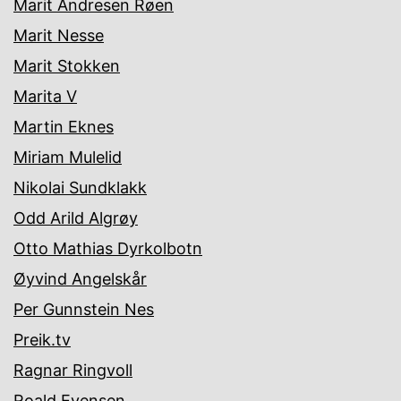
Marit Andresen Røen
Marit Nesse
Marit Stokken
Marita V
Martin Eknes
Miriam Mulelid
Nikolai Sundklakk
Odd Arild Algrøy
Otto Mathias Dyrkolbotn
Øyvind Angelskår
Per Gunnstein Nes
Preik.tv
Ragnar Ringvoll
Roald Evensen