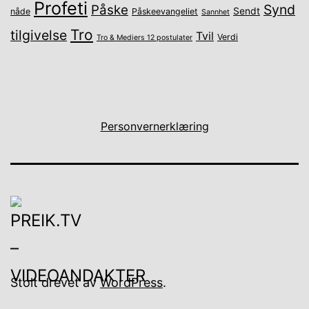
Profeti
Synd
Påske
Sendt
nåde
Påskeevangeliet
Sannhet
Tro
tilgivelse
Tvil
Verdi
Tro & Mediers 12 postulater
Personvernerklæring
Stolt drevet av
WordPress
.