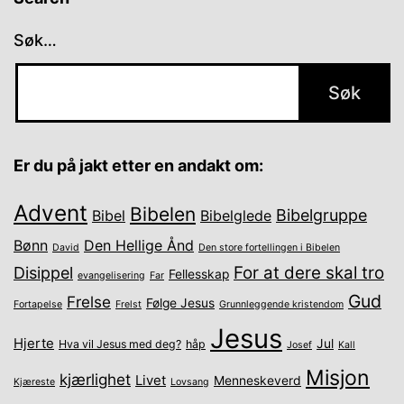
Søk…
Er du på jakt etter en andakt om:
Advent
Bibelen
Bibelgruppe
Bibel
Bibelglede
Bønn
Den Hellige Ånd
David
Den store fortellingen i Bibelen
For at dere skal tro
Disippel
Fellesskap
evangelisering
Far
Gud
Frelse
Følge Jesus
Fortapelse
Frelst
Grunnleggende kristendom
Jesus
Hjerte
Jul
Hva vil Jesus med deg?
håp
Josef
Kall
Misjon
kjærlighet
Livet
Menneskeverd
Kjæreste
Lovsang