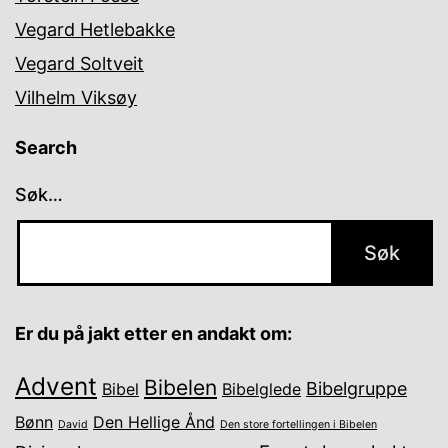
Vegard Hetlebakke
Vegard Soltveit
Vilhelm Viksøy
Search
Søk…
Er du på jakt etter en andakt om:
Advent
Bibelen
Bibelgruppe
Bibel
Bibelglede
Bønn
Den Hellige Ånd
David
Den store fortellingen i Bibelen