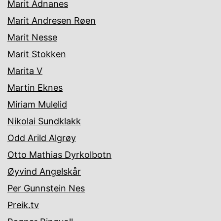
Marit Ådnanes
Marit Andresen Røen
Marit Nesse
Marit Stokken
Marita V
Martin Eknes
Miriam Mulelid
Nikolai Sundklakk
Odd Arild Algrøy
Otto Mathias Dyrkolbotn
Øyvind Angelskår
Per Gunnstein Nes
Preik.tv