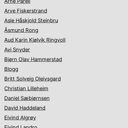
Arne Pareli
Arve Fiskerstrand
Asle Håskjold Steinbru
Åsmund Rong
Aud Karin Kjølvik Ringvoll
Avi Snyder
Bjørn Olav Hammerstad
Blogg
Britt Solveig Oleivsgard
Christian Lilleheim
Daniel Sæbjørnsen
David Haddeland
Eivind Algrøy
Eivind Landro