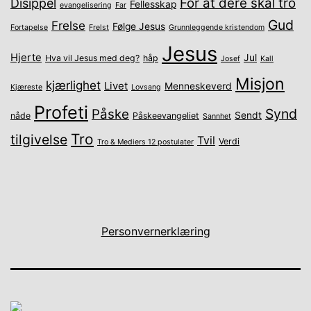
For at dere skal tro
Disippel
Fellesskap
evangelisering
Far
Gud
Frelse
Følge Jesus
Fortapelse
Frelst
Grunnleggende kristendom
Jesus
Hjerte
Jul
Hva vil Jesus med deg?
håp
Josef
Kall
Misjon
kjærlighet
Livet
Menneskeverd
Kjæreste
Lovsang
Profeti
Synd
Påske
Sendt
nåde
Påskeevangeliet
Sannhet
Tro
tilgivelse
Tvil
Verdi
Tro & Mediers 12 postulater
Personvernerklæring