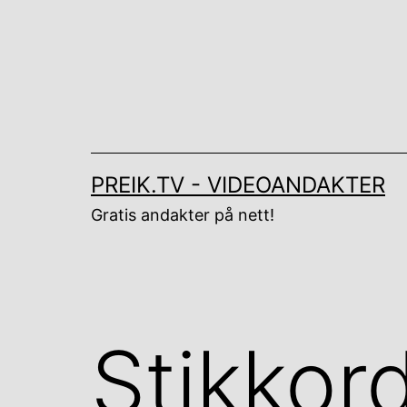
Gå
til
innhold
PREIK.TV - VIDEOANDAKTER
Gratis andakter på nett!
Stikkor