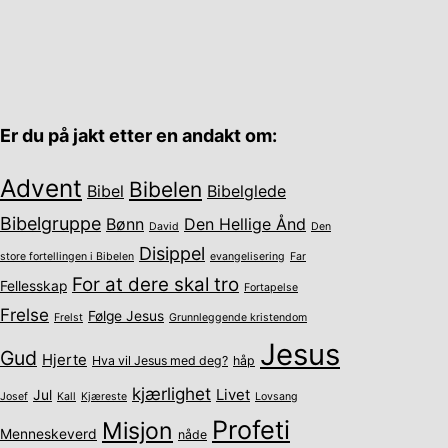
Er du på jakt etter en andakt om:
Advent
Bibelen
Bibel
Bibelglede
Bibelgruppe
Bønn
Den Hellige Ånd
David
Den
Disippel
store fortellingen i Bibelen
evangelisering
Far
For at dere skal tro
Fellesskap
Fortapelse
Frelse
Følge Jesus
Frelst
Grunnleggende kristendom
Jesus
Gud
Hjerte
Hva vil Jesus med deg?
håp
kjærlighet
Livet
Jul
Josef
Kall
Kjæreste
Lovsang
Profeti
Misjon
Menneskeverd
nåde