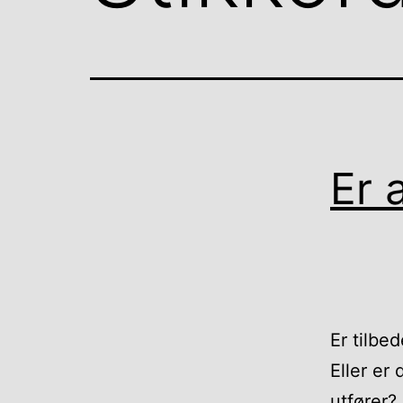
Er 
Er tilbe
Eller er 
utfører?