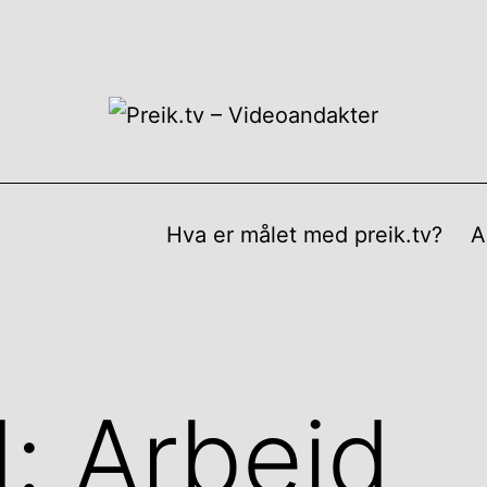
Hva er målet med preik.tv?
A
d:
Arbeid