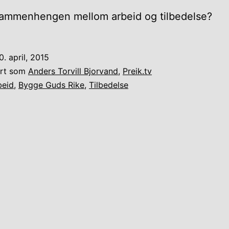
sammenhengen mellom arbeid og tilbedelse?
0. april, 2015
ert som
Anders Torvill Bjorvand
,
Preik.tv
beid
,
Bygge Guds Rike
,
Tilbedelse