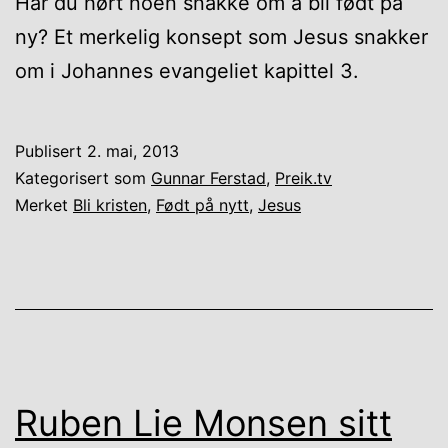
Har du hørt noen snakke om å bli født på
ny? Et merkelig konsept som Jesus snakker
om i Johannes evangeliet kapittel 3.
Publisert
2. mai, 2013
Kategorisert som
Gunnar Ferstad
,
Preik.tv
Merket
Bli kristen
,
Født på nytt
,
Jesus
Ruben Lie Monsen sitt