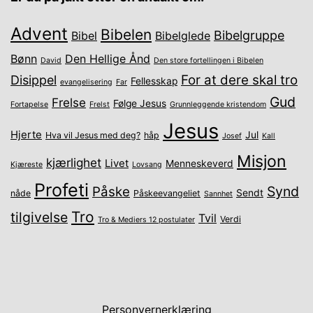
Advent
Bibelen
Bibelgruppe
Bibel
Bibelglede
Bønn
Den Hellige Ånd
David
Den store fortellingen i Bibelen
For at dere skal tro
Disippel
Fellesskap
evangelisering
Far
Gud
Frelse
Følge Jesus
Fortapelse
Frelst
Grunnleggende kristendom
Jesus
Hjerte
Jul
Hva vil Jesus med deg?
håp
Josef
Kall
Misjon
kjærlighet
Livet
Menneskeverd
Kjæreste
Lovsang
Profeti
Synd
Påske
Sendt
nåde
Påskeevangeliet
Sannhet
Tro
tilgivelse
Tvil
Verdi
Tro & Mediers 12 postulater
Personvernerklæring