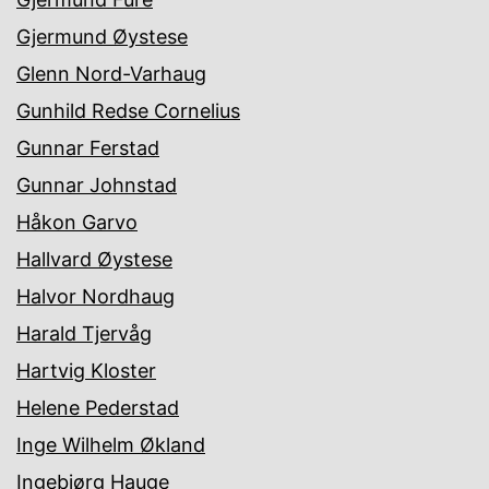
Gjermund Øystese
Glenn Nord-Varhaug
Gunhild Redse Cornelius
Gunnar Ferstad
Gunnar Johnstad
Håkon Garvo
Hallvard Øystese
Halvor Nordhaug
Harald Tjervåg
Hartvig Kloster
Helene Pederstad
Inge Wilhelm Økland
Ingebjørg Hauge