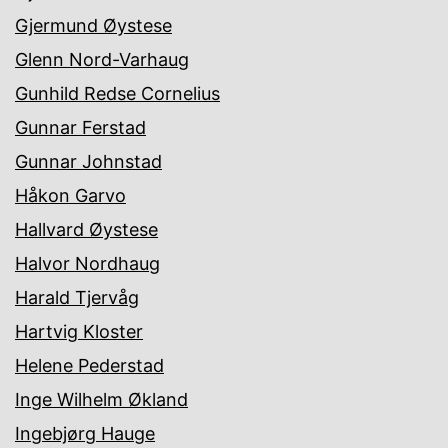
Gjermund Øystese
Glenn Nord-Varhaug
Gunhild Redse Cornelius
Gunnar Ferstad
Gunnar Johnstad
Håkon Garvo
Hallvard Øystese
Halvor Nordhaug
Harald Tjervåg
Hartvig Kloster
Helene Pederstad
Inge Wilhelm Økland
Ingebjørg Hauge