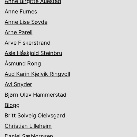
Anne Birgitte Auestad
Anne Furnes
Anne Lise Søvde
Arne Pareli
Arve Fiskerstrand
Asle Håskjold Steinbru
Åsmund Rong
Aud Karin Kjølvik Ringvoll
Avi Snyder
Bjørn Olav Hammerstad
Blogg
Britt Solveig Oleivsgard
Christian Lilleheim
Daniel Sæbjørnsen