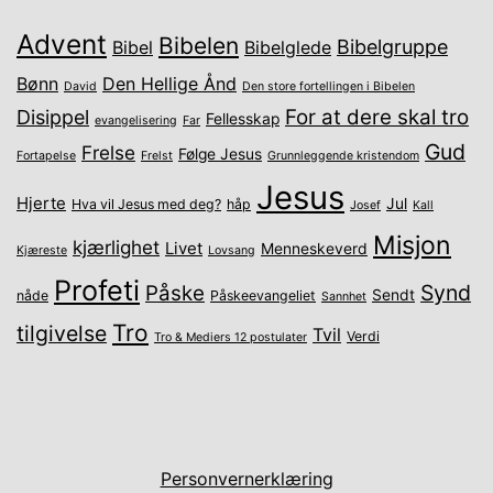
Advent
Bibelen
Bibelgruppe
Bibel
Bibelglede
Bønn
Den Hellige Ånd
David
Den store fortellingen i Bibelen
For at dere skal tro
Disippel
Fellesskap
evangelisering
Far
Gud
Frelse
Følge Jesus
Fortapelse
Frelst
Grunnleggende kristendom
Jesus
Hjerte
Jul
Hva vil Jesus med deg?
håp
Josef
Kall
Misjon
kjærlighet
Livet
Menneskeverd
Kjæreste
Lovsang
Profeti
Synd
Påske
Sendt
nåde
Påskeevangeliet
Sannhet
Tro
tilgivelse
Tvil
Verdi
Tro & Mediers 12 postulater
Personvernerklæring