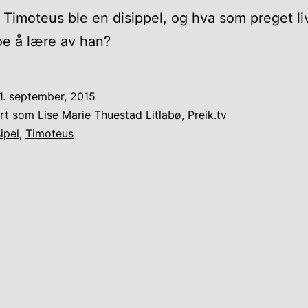
Timoteus ble en disippel, og hva som preget li
oe å lære av han?
1. september, 2015
ert som
Lise Marie Thuestad Litlabø
,
Preik.tv
ipel
,
Timoteus