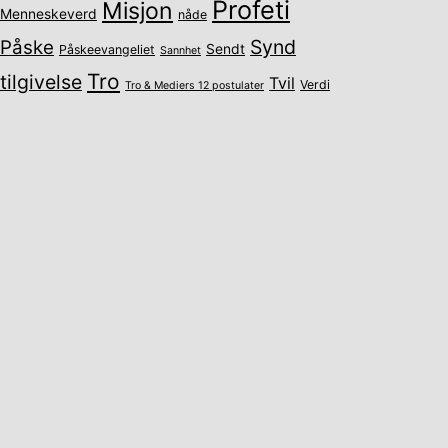
Profeti
Misjon
Menneskeverd
nåde
Synd
Påske
Sendt
Påskeevangeliet
Sannhet
Tro
tilgivelse
Tvil
Verdi
Tro & Mediers 12 postulater