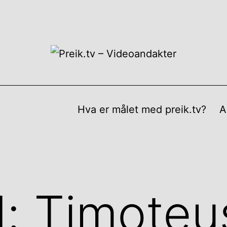
Hva er målet med preik.tv?
A
d:
Timoteu