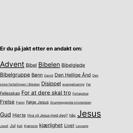
Er du på jakt etter en andakt om:
Advent
Bibelen
Bibel
Bibelglede
Bibelgruppe
Bønn
Den Hellige Ånd
David
Den
Disippel
store fortellingen i Bibelen
evangelisering
Far
For at dere skal tro
Fellesskap
Fortapelse
Frelse
Følge Jesus
Frelst
Grunnleggende kristendom
Jesus
Gud
Hjerte
Hva vil Jesus med deg?
håp
kjærlighet
Livet
Jul
Josef
Kall
Kjæreste
Lovsang