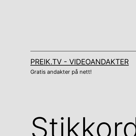
Gå
til
innhold
PREIK.TV - VIDEOANDAKTER
Gratis andakter på nett!
Stikkor